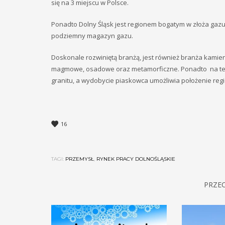
się na 3 miejscu w Polsce.
Ponadto Dolny Śląsk jest regionem bogatym w złoża gazu
podziemny magazyn gazu.
Doskonale rozwiniętą branżą, jest również branża kamien
magmowe, osadowe oraz metamorficzne. Ponadto na ter
granitu, a wydobycie piaskowca umożliwia położenie reg
16
TAGI:
PRZEMYSŁ
,
RYNEK PRACY DOLNOŚLĄSKIE
PRZEC