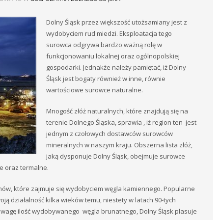
Dolny Śląsk przez większość utożsamiany jest z
wydobyciem rud miedzi. Eksploatacja tego
surowca odgrywa bardzo ważną rolę w
funkcjonowaniu lokalnej oraz ogólnopolskiej
gospodarki. Jednakże należy pamiętać, iż Dolny
Śląsk jest bogaty również w inne, równie
wartościowe surowce naturalne.
Mnogość złóż naturalnych, które znajdują się na
terenie Dolnego Śląska, sprawia , iż region ten jest
jednym z czołowych dostawców surowców
mineralnych w naszym kraju. Obszerna lista złóż,
jaką dysponuje Dolny Śląsk, obejmuje surowce
e oraz termalne.
onów, które zajmuje się wydobyciem węgla kamiennego. Popularne
ą działalność kilka wieków temu, niestety w latach 90-tych
 uwagę ilość wydobywanego węgla brunatnego, Dolny Śląsk plasuje