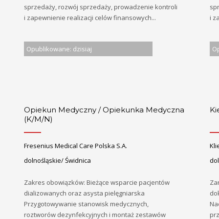
sprzedaży, rozwój sprzedaży, prowadzenie kontroli
sp
i zapewnienie realizacji celów finansowych...
i z
Opublikowane: dzisiaj
Op
Opiekun Medyczny / Opiekunka Medyczna
Ki
(K/M/N)
Fresenius Medical Care Polska S.A.
Kli
dolnośląskie/ Świdnica
dol
Zakres obowiązków: Bieżące wsparcie pacjentów
Za
dializowanych oraz asysta pielęgniarska
do
Przygotowywanie stanowisk medycznych,
Na
roztworów dezynfekcyjnych i montaż zestawów
pr