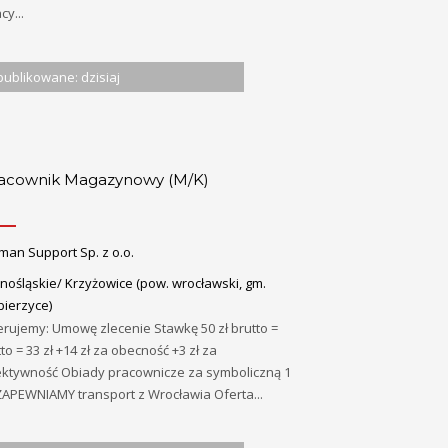
cy...
ublikowane: dzisiaj
acownik Magazynowy (M/K)
man Support Sp. z o.o.
nośląskie/ Krzyżowice (pow. wrocławski, gm.
bierzyce)
rujemy: Umowę zlecenie Stawkę 50 zł brutto =
to = 33 zł +14 zł za obecność +3 zł za
ektywność Obiady pracownicze za symboliczną 1
ZAPEWNIAMY transport z Wrocławia Oferta...