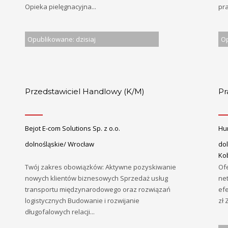
Opieka pielęgnacyjna...
pra
Opublikowane: dzisiaj
Op
Przedstawiciel Handlowy (K/M)
Pr
Bejot E-com Solutions Sp. z o.o.
Hu
dolnośląskie/ Wrocław
dol
Ko
Twój zakres obowiązków: Aktywne pozyskiwanie
Ofe
nowych klientów biznesowych Sprzedaż usług
net
transportu międzynarodowego oraz rozwiązań
ef
logistycznych Budowanie i rozwijanie
zł 
długofalowych relacji...