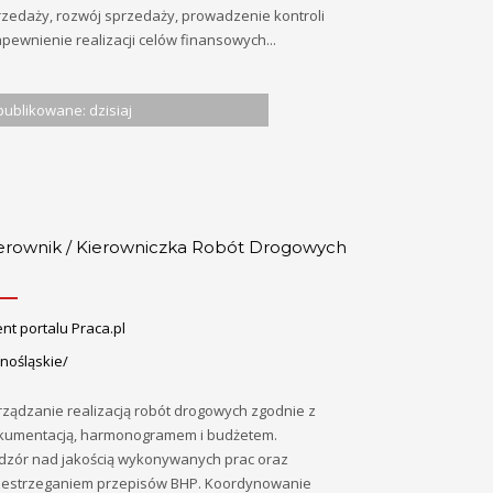
rzedaży, rozwój sprzedaży, prowadzenie kontroli
apewnienie realizacji celów finansowych...
ublikowane: dzisiaj
erownik / Kierowniczka Robót Drogowych
ent portalu Praca.pl
nośląskie/
rządzanie realizacją robót drogowych zgodnie z
kumentacją, harmonogramem i budżetem.
dzór nad jakością wykonywanych prac oraz
zestrzeganiem przepisów BHP. Koordynowanie