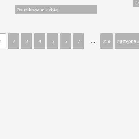
Op
Opublikowane: dzisiaj
...
1
2
3
4
5
6
7
258
następna 
LĄSKIM | Wszelkie prawa zastrzeżone
Ofe