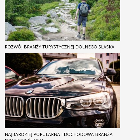
ROZWÓJ BRANŻY TURYSTYCZNEJ DOLNEGO ŚLĄSKA
NAJBARDZIEJ POPULARNA I DOCHODOWA BRANŻA