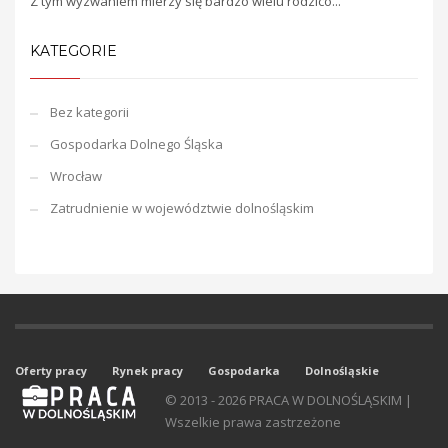
Z tym wyzwaniem mierzy się bardzo wielu rodzicó...
KATEGORIE
Bez kategorii
Gospodarka Dolnego Śląska
Wrocław
Zatrudnienie w województwie dolnośląskim
Oferty pracy
Rynek pracy
Gospodarka
Dolnośląskie
© 2013 - 2026 PRACA W DOLNOŚLĄSKIM |
Wszelkie prawa zastrzeżone