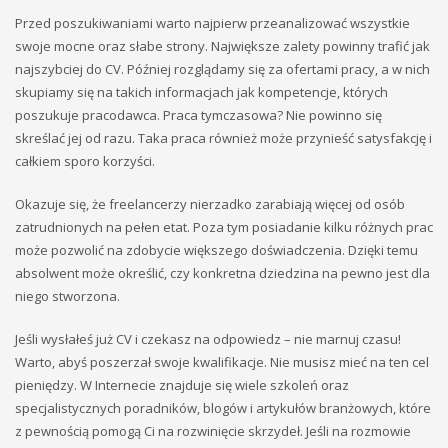
Przed poszukiwaniami warto najpierw przeanalizować wszystkie
swoje mocne oraz słabe strony. Największe zalety powinny trafić jak
najszybciej do CV. Później rozglądamy się za ofertami pracy, a w nich
skupiamy się na takich informacjach jak kompetencje, których
poszukuje pracodawca. Praca tymczasowa? Nie powinno się
skreślać jej od razu. Taka praca również może przynieść satysfakcję i
całkiem sporo korzyści.
Okazuje się, że freelancerzy nierzadko zarabiają więcej od osób
zatrudnionych na pełen etat. Poza tym posiadanie kilku różnych prac
może pozwolić na zdobycie większego doświadczenia. Dzięki temu
absolwent może określić, czy konkretna dziedzina na pewno jest dla
niego stworzona.
Jeśli wysłałeś już CV i czekasz na odpowiedz – nie marnuj czasu!
Warto, abyś poszerzał swoje kwalifikacje. Nie musisz mieć na ten cel
pieniędzy. W Internecie znajduje się wiele szkoleń oraz
specjalistycznych poradników, blogów i artykułów branżowych, które
z pewnością pomogą Ci na rozwinięcie skrzydeł. Jeśli na rozmowie