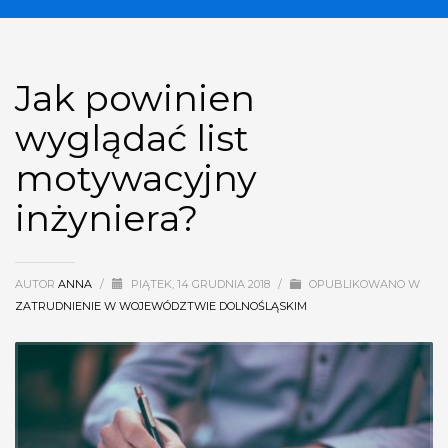
Jak powinien
wyglądać list
motywacyjny
inżyniera?
AUTOR
ANNA
/
PIĄTEK, 14 GRUDNIA 2018
/
OPUBLIKOWANO W
ZATRUDNIENIE W WOJEWÓDZTWIE DOLNOŚLĄSKIM