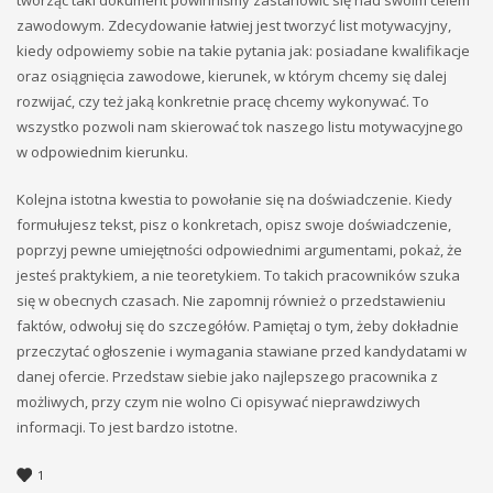
tworząc taki dokument powinniśmy zastanowić się nad swoim celem
zawodowym. Zdecydowanie łatwiej jest tworzyć list motywacyjny,
kiedy odpowiemy sobie na takie pytania jak: posiadane kwalifikacje
oraz osiągnięcia zawodowe, kierunek, w którym chcemy się dalej
rozwijać, czy też jaką konkretnie pracę chcemy wykonywać. To
wszystko pozwoli nam skierować tok naszego listu motywacyjnego
w odpowiednim kierunku.
Kolejna istotna kwestia to powołanie się na doświadczenie. Kiedy
formułujesz tekst, pisz o konkretach, opisz swoje doświadczenie,
poprzyj pewne umiejętności odpowiednimi argumentami, pokaż, że
jesteś praktykiem, a nie teoretykiem. To takich pracowników szuka
się w obecnych czasach. Nie zapomnij również o przedstawieniu
faktów, odwołuj się do szczegółów. Pamiętaj o tym, żeby dokładnie
przeczytać ogłoszenie i wymagania stawiane przed kandydatami w
danej ofercie. Przedstaw siebie jako najlepszego pracownika z
możliwych, przy czym nie wolno Ci opisywać nieprawdziwych
informacji. To jest bardzo istotne.
1