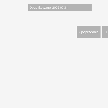
Opublikowane: 2026-07-31
« poprzednia
1
© 2013 - 2026 PRACA W DOLNOŚ