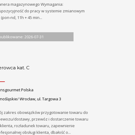
anera magazynowego Wymagania:
spozycyjność do pracy w systemie zmianowym
 (pon-nd, 11h + 45 min...
ublikowane: 2026-07-31
erowca kat. C
ansgourmet Polska
nośląskie/ Wrocław, ul. Targowa 3
ój zakres obowiązków przygotowanie towaru do
zewozu/dostawy, przewóz i dostarczenie towaru
 klienta, rozładunek towaru, zapewnienie
fesjonalnej obsługi klienta, dbałość o...