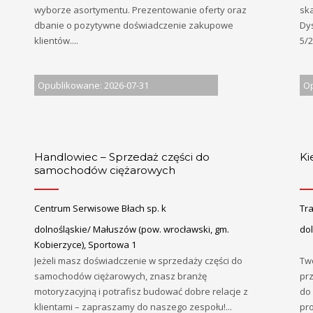
wyborze asortymentu. Prezentowanie oferty oraz
sk
dbanie o pozytywne doświadczenie zakupowe
Dy
klientów....
5/2
Opublikowane: 2026-07-31
Op
Handlowiec – Sprzedaż części do
Ki
samochodów ciężarowych
Centrum Serwisowe Błach sp. k
Tr
dolnośląskie/ Małuszów (pow. wrocławski, gm.
dol
Kobierzyce), Sportowa 1
Jeżeli masz doświadczenie w sprzedaży części do
Tw
samochodów ciężarowych, znasz branżę
pr
motoryzacyjną i potrafisz budować dobre relacje z
do
klientami – zapraszamy do naszego zespołu!...
pro