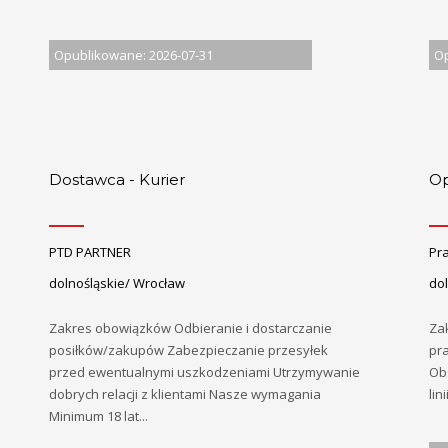
Opublikowane: 2026-07-31
Op
Dostawca - Kurier
Op
PTD PARTNER
Pra
dolnośląskie/ Wrocław
dol
Zakres obowiązków Odbieranie i dostarczanie
Za
posiłków/zakupów Zabezpieczanie przesyłek
pr
przed ewentualnymi uszkodzeniami Utrzymywanie
Ob
dobrych relacji z klientami Nasze wymagania
lin
Minimum 18 lat...