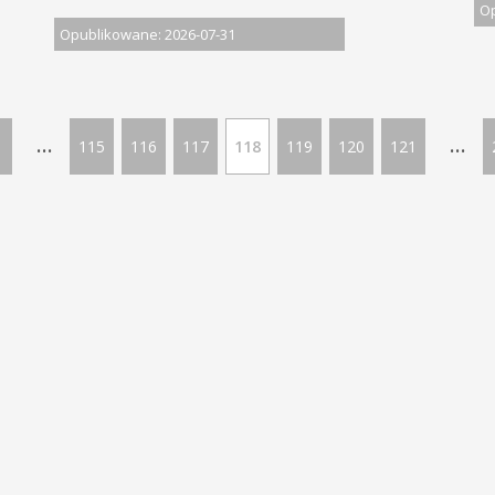
Op
Opublikowane: 2026-07-31
...
...
115
116
117
118
119
120
121
LĄSKIM | Wszelkie prawa zastrzeżone
Ofe