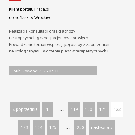
Klient portalu Praca.pl
dolnośląskie/ Wrocław
Realizacja konsultacji oraz diagnozy
neuropsychologicznej pacjentów dorosłych.
Prowadzenie terapii wspierającej osoby z zaburzeniami
neurologicznymi. Tworzenie planów terapeutycznych i...
Opublikowane: 2026-07-31
...
« poprzednia
1
119
120
121
122
...
123
124
125
250
następna »