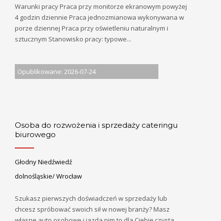
Warunki pracy Praca przy monitorze ekranowym powyżej
4 godzin dziennie Praca jednozmianowa wykonywana w
porze dziennej Praca przy oświetleniu naturalnym i
sztucznym Stanowisko pracy: typowe...
Opublikowane: 2026-07-24
Osoba do rozwożenia i sprzedaży cateringu
biurowego
Głodny Niedźwiedź
dolnośląskie/ Wrocław
Szukasz pierwszych doświadczeń w sprzedaży lub
chcesz spróbować swoich sił w nowej branży? Masz
własne auto osobowe i jazda nim to dla Ciebie czysta