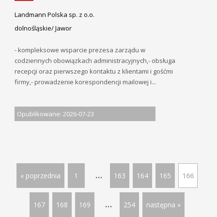
Landmann Polska sp. z o.o.
dolnośląskie/ Jawor
- kompleksowe wsparcie prezesa zarządu w
codziennych obowiązkach administracyjnych,- obsługa
recepcji oraz pierwszego kontaktu z klientami i gośćmi
firmy,- prowadzenie korespondencji mailowej i...
Opublikowane: 2026-07-23
...
« poprzednia
1
163
164
165
166
...
167
168
169
254
następna »