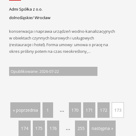
Admi Spółka z o.o.
dolnośląskie/ Wrocław
konserwacja i naprawa urządzeń wodno-kanalizacyjnych
w obiektach czynnych biurowych i usługowych
(restauracje i hotel). Forma umowy: umowa o pracę na
okres próbny potem na czas nieokreślony,...
Opublikowane: 2026-07-22
...
« poprzednia
1
170
171
172
173
...
174
175
176
255
następna »