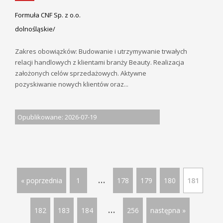
Formuła CNF Sp. z o.o.
dolnośląskie/
Zakres obowiązków: Budowanie i utrzymywanie trwałych
relacji handlowych z klientami branży Beauty. Realizacja
założonych celów sprzedażowych. Aktywne
pozyskiwanie nowych klientów oraz...
Opublikowane: 2026-07-19
...
« poprzednia
1
178
179
180
181
...
182
183
184
256
następna »