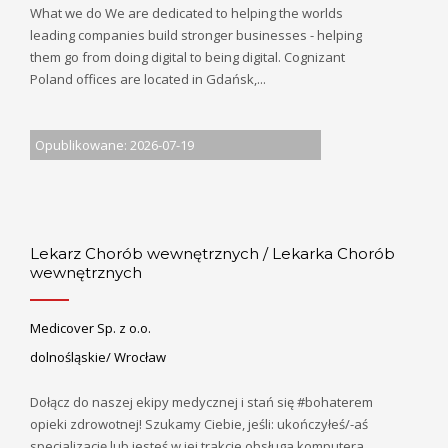
What we do We are dedicated to helping the worlds
leading companies build stronger businesses - helping
them go from doing digital to being digital. Cognizant
Poland offices are located in Gdańsk,...
Opublikowane: 2026-07-19
Lekarz Chorób wewnętrznych / Lekarka Chorób
wewnętrznych
Medicover Sp. z o.o.
dolnośląskie/ Wrocław
Dołącz do naszej ekipy medycznej i stań się #bohaterem
opieki zdrowotnej! Szukamy Ciebie, jeśli​: ukończyłeś/-aś
specjalizację lub jesteś w jej trakcie obsługa komputera