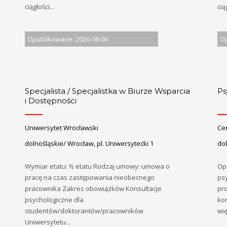
ciągłości...
cią
Opublikowane: 2026-08-06
Op
Specjalista / Specjalistka w Biurze Wsparcia
Ps
i Dostępności
Uniwersytet Wrocławski
Ce
dolnośląskie/ Wrocław, pl. Uniwersytecki 1
do
Wymiar etatu: ½ etatu Rodzaj umowy: umowa o
Op
pracę na czas zastępowania nieobecnego
ps
pracownika Zakres obowiązków Konsultacje
pr
psychologiczne dla
ko
studentów/doktorantów/pracowników
wię
Uniwersytetu...