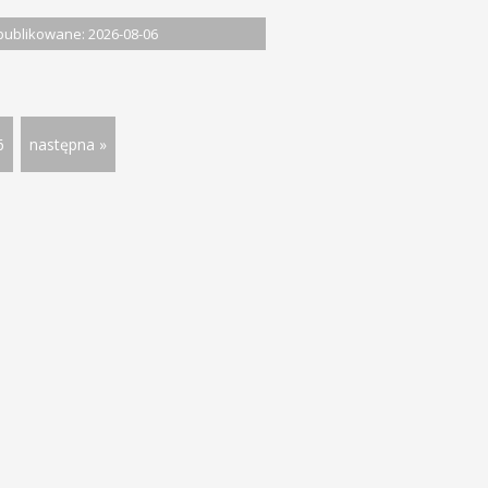
ublikowane: 2026-08-06
6
następna »
rty pracy
Rynek pracy
Gospodarka
Dolnośląskie