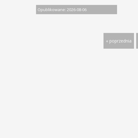
Opublikowane: 2026-08-06
« poprzednia
© 2013 - 2026 PRACA W DOLNOŚ