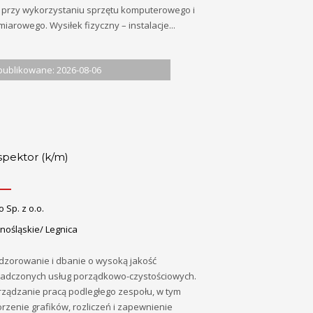
, przy wykorzystaniu sprzętu komputerowego i
iarowego. Wysiłek fizyczny – instalacje...
ublikowane: 2026-08-06
spektor (k/m)
o Sp. z o.o.
nośląskie/ Legnica
dzorowanie i dbanie o wysoką jakość
iadczonych usług porządkowo-czystościowych.
rządzanie pracą podległego zespołu, w tym
rzenie grafików, rozliczeń i zapewnienie