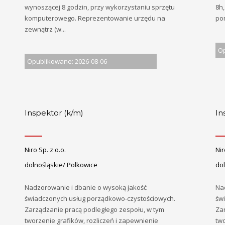
wynoszącej 8 godzin, przy wykorzystaniu sprzętu
8h
komputerowego. Reprezentowanie urzędu na
pom
zewnątrz (w...
Op
Opublikowane: 2026-08-06
Inspektor (k/m)
In
Niro Sp. z o.o.
Nir
dolnośląskie/ Polkowice
dol
Nadzorowanie i dbanie o wysoką jakość
Na
świadczonych usług porządkowo-czystościowych.
św
Zarządzanie pracą podległego zespołu, w tym
Za
tworzenie grafików, rozliczeń i zapewnienie
two