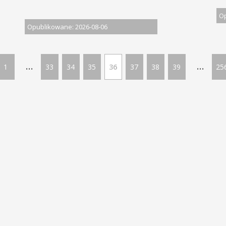
Op
Opublikowane: 2026-08-06
...
...
1
33
34
35
36
37
38
39
25
LĄSKIM | Wszelkie prawa zastrzeżone
Ofe