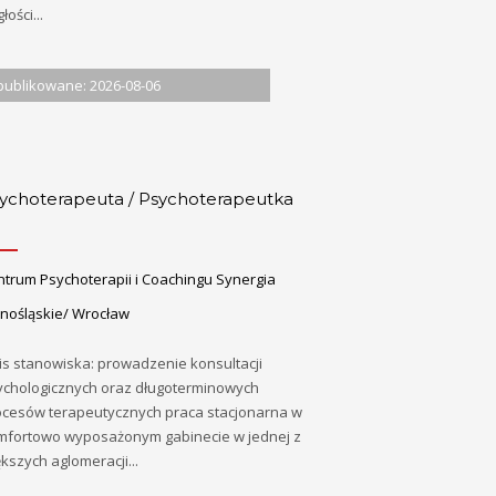
głości...
ublikowane: 2026-08-06
ychoterapeuta / Psychoterapeutka
ntrum Psychoterapii i Coachingu Synergia
lnośląskie/ Wrocław
is stanowiska: prowadzenie konsultacji
ychologicznych oraz długoterminowych
ocesów terapeutycznych praca stacjonarna w
mfortowo wyposażonym gabinecie w jednej z
kszych aglomeracji...