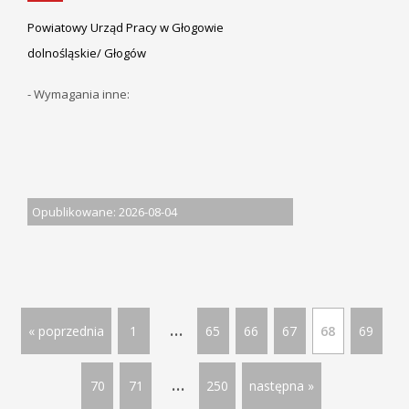
Powiatowy Urząd Pracy w Głogowie
dolnośląskie/ Głogów
- Wymagania inne:
Opublikowane: 2026-08-04
...
« poprzednia
1
65
66
67
68
69
...
70
71
250
następna »