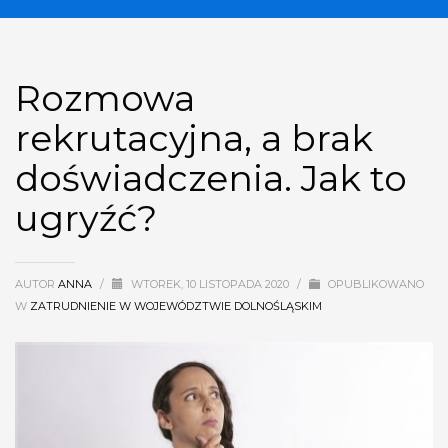
Rozmowa
rekrutacyjna, a brak
doświadczenia. Jak to
ugryźć?
AUTOR
ANNA
/
WTOREK, 10 LISTOPADA 2020
/
OPUBLIKOWANO
W
ZATRUDNIENIE W WOJEWÓDZTWIE DOLNOŚLĄSKIM