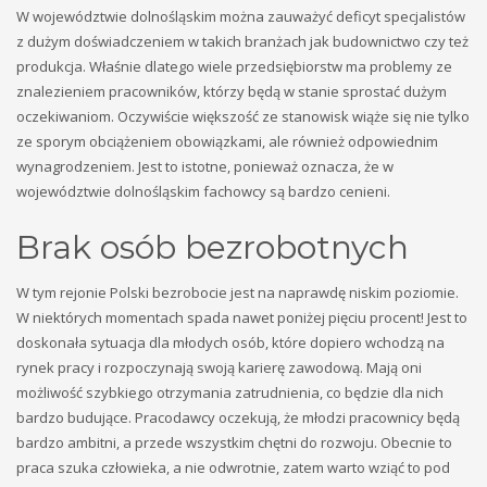
W województwie dolnośląskim można zauważyć deficyt specjalistów
z dużym doświadczeniem w takich branżach jak budownictwo czy też
produkcja. Właśnie dlatego wiele przedsiębiorstw ma problemy ze
znalezieniem pracowników, którzy będą w stanie sprostać dużym
oczekiwaniom. Oczywiście większość ze stanowisk wiąże się nie tylko
ze sporym obciążeniem obowiązkami, ale również odpowiednim
wynagrodzeniem. Jest to istotne, ponieważ oznacza, że w
województwie dolnośląskim fachowcy są bardzo cenieni.
Brak osób bezrobotnych
W tym rejonie Polski bezrobocie jest na naprawdę niskim poziomie.
W niektórych momentach spada nawet poniżej pięciu procent! Jest to
doskonała sytuacja dla młodych osób, które dopiero wchodzą na
rynek pracy i rozpoczynają swoją karierę zawodową. Mają oni
możliwość szybkiego otrzymania zatrudnienia, co będzie dla nich
bardzo budujące. Pracodawcy oczekują, że młodzi pracownicy będą
bardzo ambitni, a przede wszystkim chętni do rozwoju. Obecnie to
praca szuka człowieka, a nie odwrotnie, zatem warto wziąć to pod