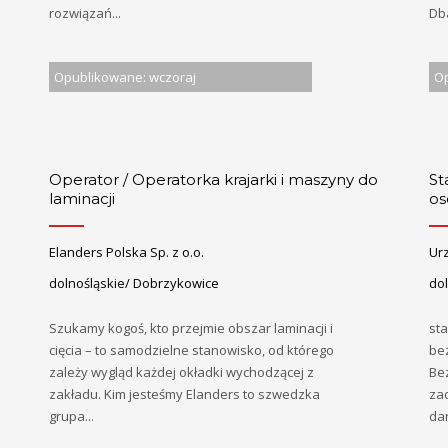
rozwiązań...
Dba
Opublikowane: wczoraj
Op
Operator / Operatorka krajarki i maszyny do
St
laminacji
os
Elanders Polska Sp. z o.o.
Ur
dolnośląskie/ Dobrzykowice
dol
Szukamy kogoś, kto przejmie obszar laminacji i
st
cięcia – to samodzielne stanowisko, od którego
bez
zależy wygląd każdej okładki wychodzącej z
Be
zakładu. Kim jesteśmy Elanders to szwedzka
za
grupa...
dan