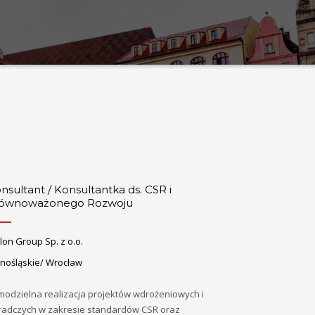
nsultant / Konsultantka ds. CSR i
ównoważonego Rozwoju
on Group Sp. z o.o.
lnośląskie/ Wrocław
modzielna realizacja projektów wdrożeniowych i
radczych w zakresie standardów CSR oraz