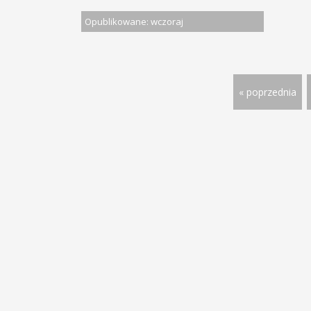
Opublikowane: wczoraj
« poprzednia
© 2013 - 2026 PRACA W DOLNOŚ