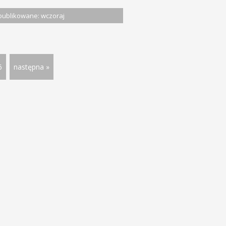
ublikowane: wczoraj
6
następna »
rty pracy
Rynek pracy
Gospodarka
Dolnośląskie