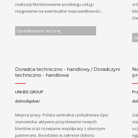
realizacji Monitorowanie przebiegu usług i
zr
reagowanie na ewentualne nieprawidłowości...
kl
(Se
Opublikowane: wczoraj
Op
Doradca techniczno - handlowy / Doradczyni
Na
techniczno - handlowa
pr
UNI-BIS GROUP
Pra
dolnośląskie/
do
Miejsce pracy: Polska centralna i południowa Opis
Za
stanowiska: aktywne pozyskiwanie nowych
st
klientów oraz rozwijanie współpracy z obecnymi
uc
partnerami, doradztwo w zakresie doboru
eg