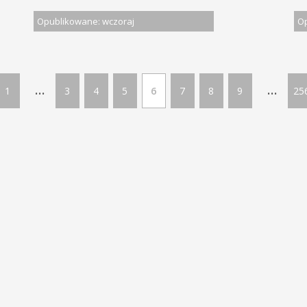
Opublikowane: wczoraj
Op
...
...
1
3
4
5
6
7
8
9
25
LĄSKIM | Wszelkie prawa zastrzeżone
Ofe