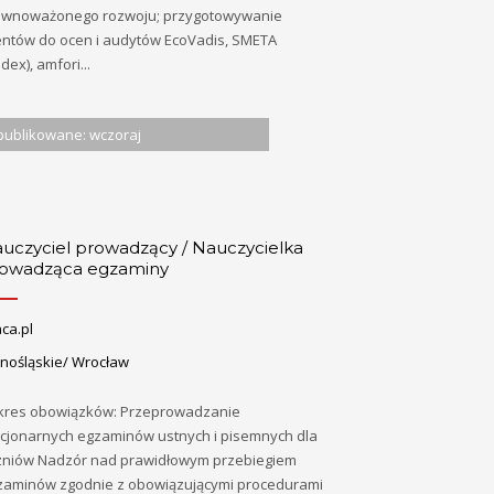
ównoważonego rozwoju; przygotowywanie
ientów do ocen i audytów EcoVadis, SMETA
dex), amfori...
ublikowane: wczoraj
uczyciel prowadzący / Nauczycielka
owadząca egzaminy
ca.pl
lnośląskie/ Wrocław
kres obowiązków: Przeprowadzanie
acjonarnych egzaminów ustnych i pisemnych dla
zniów Nadzór nad prawidłowym przebiegiem
zaminów zgodnie z obowiązującymi procedurami