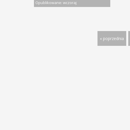
Opublikowane: wczoraj
« poprzednia
© 2013 - 2026 PRACA W DOLNOŚ