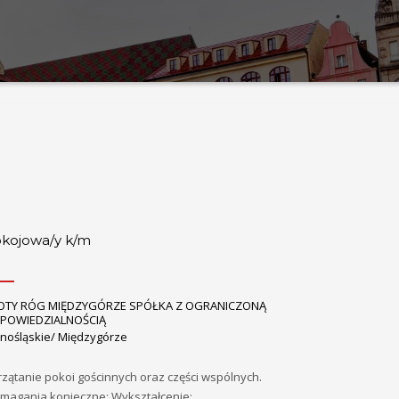
kojowa/y k/m
OTY RÓG MIĘDZYGÓRZE SPÓŁKA Z OGRANICZONĄ
POWIEDZIALNOŚCIĄ
lnośląskie/ Międzygórze
zątanie pokoi gościnnych oraz części wspólnych.
magania konieczne: Wykształcenie: