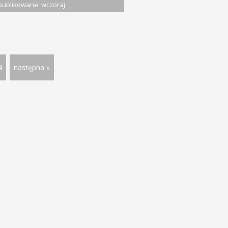
ublikowane: wczoraj
4
następna »
rty pracy
Rynek pracy
Gospodarka
Dolnośląskie