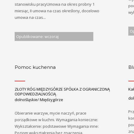
stanowisku pracyUmowa na okres probny 1
po
miesiąc, II umowa na czas określony, docelowo
wy
umowa na czas...
Op
Opublikowane: wczoraj
Pomoc kuchenna
Bl
ZŁOTY RÓG MIĘDZYGÓRZE SPÓŁKA Z OGRANICZONĄ
Kał
ODPOWIEDZIALNOŚCIĄ
dol
dolnośląskie/ Międzygórze
Pr
Obieranie warzyw, mycie naczyń, prace
kon
porządkowe w kuchni. Wymagania konieczne:
po
Wykształcenie: podstawowe Wymagania inne:
zna
Poziom wykształcenia bez znaczenia.