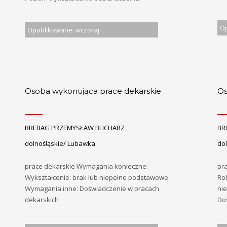
Op
Opublikowane: wczoraj
Osoba wykonująca prace dekarskie
Os
BREBAG PRZEMYSŁAW BLICHARZ
BR
dolnośląskie/ Lubawka
do
prace dekarskie Wymagania konieczne:
pr
Wykształcenie: brak lub niepełne podstawowe
Ro
Wymagania inne: Doświadczenie w pracach
ni
dekarskich
Do