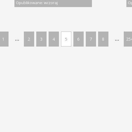
Opublikowane: wczoraj
Op
...
...
1
2
3
4
5
6
7
8
25
LĄSKIM | Wszelkie prawa zastrzeżone
Ofe