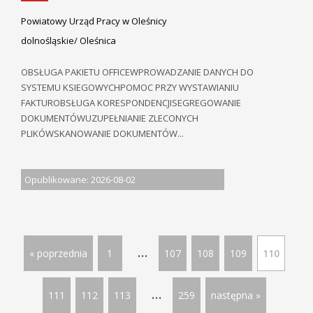
Powiatowy Urząd Pracy w Oleśnicy
dolnośląskie/ Oleśnica
OBSŁUGA PAKIETU OFFICEWPROWADZANIE DANYCH DO
SYSTEMU KSIEGOWYCHPOMOC PRZY WYSTAWIANIU
FAKTUROBSŁUGA KORESPONDENCJISEGREGOWANIE
DOKUMENTÓWUZUPEŁNIANIE ZLECONYCH
PLIKÓWSKANOWANIE DOKUMENTÓW...
Opublikowane: 2026-08-02
...
« poprzednia
1
107
108
109
110
...
111
112
113
259
następna »