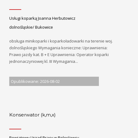
Usługi koparką Joanna Herbutowicz
dolnośląskie/ Bukowice
obsługa minikoparki i koparkoładowarki na terenie woj.
dolnośląskiego Wymagania konieczne: Uprawnienia:
Prawo jazdy kat. B + E Uprawnienia: Operator koparki
jednonaczyniowej kl. III Wymagania...
Opublikowane: 2026-08-02
Konserwator (k,m,x)
Powiatowy Urząd Pracy w Bolesławcu