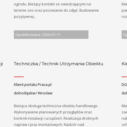
ogrodu. Bieżący kontakt ze zwiedzającymi na
kl
terenie zoo oraz pozowanie do zdjęć. Budowanie
pa
pozytywnej...
roz
Opublikowane: 2026-07-11
Op
ji
Techniczka / Technik Utrzymania Obiektu
Ki
Klient portalu Praca.pl
DGP
dolnośląskie/ Wrocław
do
Bieżąca obsługa techniczna obiektu handlowego.
Mi
Wykonywanie planowanych przeglądów oraz
za
kontroli instalacji i urządzeń. Realizacja drobnych
na
napraw i prac montażowych. Nadzór nad
och