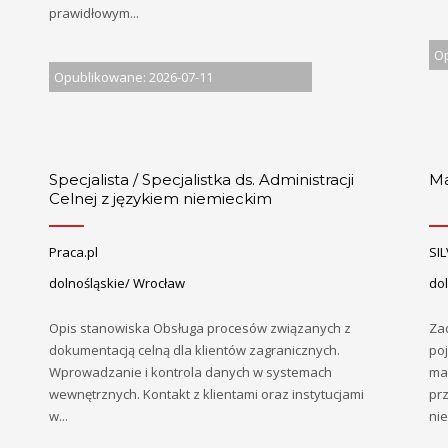
prawidłowym...
Op
Opublikowane: 2026-07-11
Specjalista / Specjalistka ds. Administracji
Ma
Celnej z językiem niemieckim
Praca.pl
SIL
dolnośląskie/ Wrocław
dol
Opis stanowiska Obsługa procesów związanych z
Za
dokumentacją celną dla klientów zagranicznych.
po
Wprowadzanie i kontrola danych w systemach
ma
wewnętrznych. Kontakt z klientami oraz instytucjami
pr
w...
nie