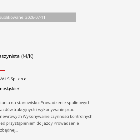
ublikowane: 2026-07-11
szynista (M/K)
VA LS Sp. z o.o.
nośląskie/
dania na stanowisku: Prowadzenie spalinowych
jazdów trakcyjnych i wykonywanie prac
newrowych Wykonywanie czynności kontrolnych
zed przystąpieniem do jazdy Prowadzenie
zbędnej...