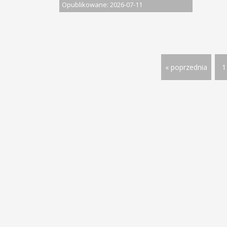
Opublikowane: 2026-07-11
« poprzednia
1
© 2013 - 2026 PRACA W DOLNOŚ