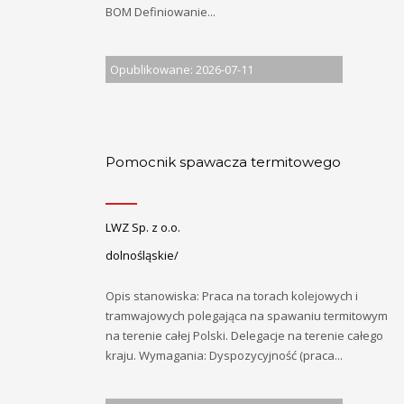
BOM Definiowanie...
Opublikowane: 2026-07-11
Pomocnik spawacza termitowego
LWZ Sp. z o.o.
dolnośląskie/
Opis stanowiska: Praca na torach kolejowych i
tramwajowych polegająca na spawaniu termitowym
na terenie całej Polski. Delegacje na terenie całego
kraju. Wymagania: Dyspozycyjność (praca...