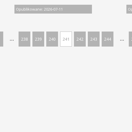
Opublikowane: 2026-07-11
Op
...
...
238
239
240
241
242
243
244
LĄSKIM | Wszelkie prawa zastrzeżone
Ofe