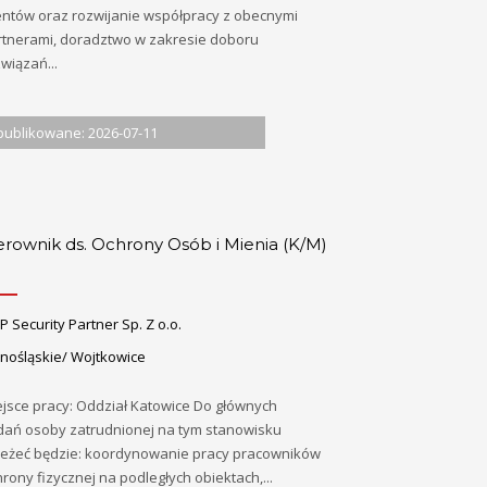
ientów oraz rozwijanie współpracy z obecnymi
rtnerami, doradztwo w zakresie doboru
wiązań...
ublikowane: 2026-07-11
erownik ds. Ochrony Osób i Mienia (K/M)
 Security Partner Sp. Z o.o.
lnośląskie/ Wojtkowice
ejsce pracy: Oddział Katowice Do głównych
dań osoby zatrudnionej na tym stanowisku
leżeć będzie: koordynowanie pracy pracowników
rony fizycznej na podległych obiektach,...