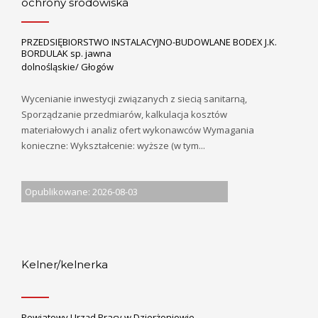
ochrony środowiska
PRZEDSIĘBIORSTWO INSTALACYJNO-BUDOWLANE BODEX J.K.
BORDULAK sp. jawna
dolnośląskie/ Głogów
Wycenianie inwestycji związanych z siecią sanitarną,
Sporządzanie przedmiarów, kalkulacja kosztów
materiałowych i analiz ofert wykonawców Wymagania
konieczne: Wykształcenie: wyższe (w tym...
Opublikowane: 2026-08-03
Kelner/kelnerka
Powiatowy Urząd Pracy w Dzierżoniowie