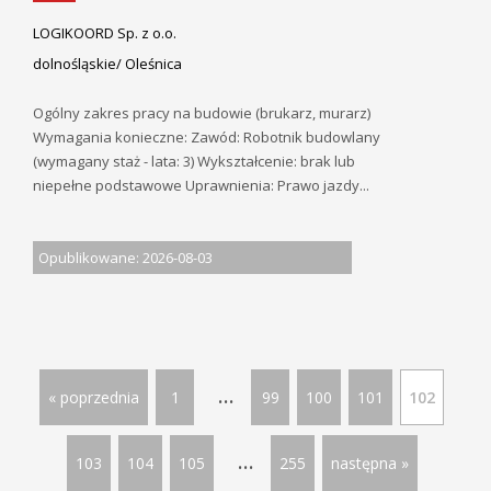
LOGIKOORD Sp. z o.o.
dolnośląskie/ Oleśnica
Ogólny zakres pracy na budowie (brukarz, murarz)
Wymagania konieczne: Zawód: Robotnik budowlany
(wymagany staż - lata: 3) Wykształcenie: brak lub
niepełne podstawowe Uprawnienia: Prawo jazdy...
Opublikowane: 2026-08-03
...
« poprzednia
1
99
100
101
102
...
103
104
105
255
następna »