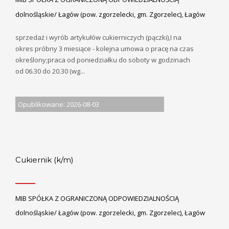
dolnośląskie/ Łagów (pow. zgorzelecki, gm. Zgorzelec), Łagów
sprzedaż i wyrób artykułów cukierniczych (pączki),I na
okres próbny 3 miesiące - kolejna umowa o pracę na czas
określony;praca od poniedziałku do soboty w godzinach
od 06.30 do 20.30 (wg...
Opublikowane: 2026-08-03
Cukiernik (k/m)
MIB SPÓŁKA Z OGRANICZONĄ ODPOWIEDZIALNOŚCIĄ
dolnośląskie/ Łagów (pow. zgorzelecki, gm. Zgorzelec), Łagów