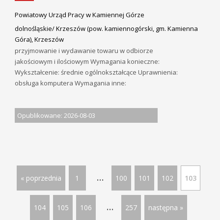
Powiatowy Urząd Pracy w Kamiennej Górze
dolnośląskie/ Krzeszów (pow. kamiennogórski, gm. Kamienna
Góra), Krzeszów
przyjmowanie i wydawanie towaru w odbiorze
jakościowym i ilościowym Wymagania konieczne:
Wykształcenie: średnie ogólnokształcące Uprawnienia:
obsługa komputera Wymagania inne:
Opublikowane: 2026-08-03
...
« poprzednia
1
100
101
102
103
...
104
105
106
257
następna »