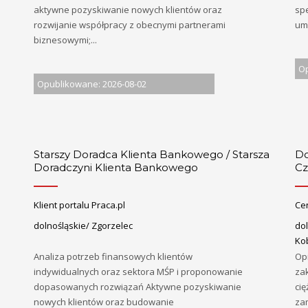
aktywne pozyskiwanie nowych klientów oraz
sp
rozwijanie współpracy z obecnymi partnerami
umi
biznesowymi;...
Op
Opublikowane: 2026-08-02
Starszy Doradca Klienta Bankowego / Starsza
Do
Doradczyni Klienta Bankowego
Cz
Klient portalu Praca.pl
Ce
dolnośląskie/ Zgorzelec
do
Ko
Analiza potrzeb finansowych klientów
Op
indywidualnych oraz sektora MŚP i proponowanie
za
dopasowanych rozwiązań Aktywne pozyskiwanie
ci
nowych klientów oraz budowanie
za