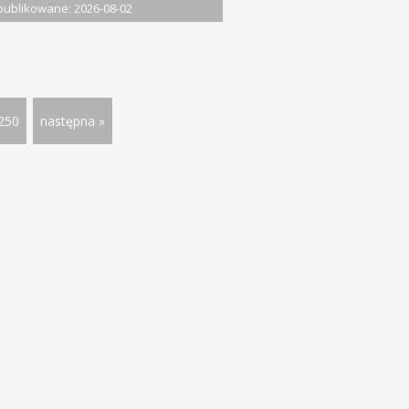
ublikowane: 2026-08-02
250
następna »
rty pracy
Rynek pracy
Gospodarka
Dolnośląskie