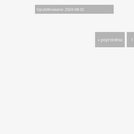
Opublikowane: 2026-08-02
« poprzednia
1
© 2013 - 2026 PRACA W DOLNOŚ