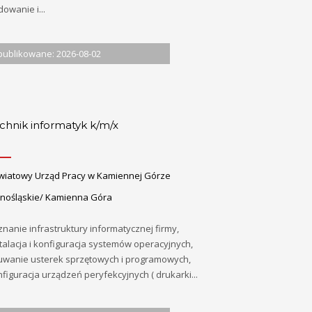
owanie i...
ublikowane: 2026-08-02
chnik informatyk k/m/x
wiatowy Urząd Pracy w Kamiennej Górze
lnośląskie/ Kamienna Góra
nanie infrastruktury informatycznej firmy,
talacja i konfiguracja systemów operacyjnych,
uwanie usterek sprzętowych i programowych,
figuracja urządzeń peryfekcyjnych ( drukarki...