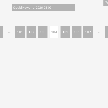
Op
Opublikowane: 2026-08-02
...
...
101
102
103
104
105
106
107
LĄSKIM | Wszelkie prawa zastrzeżone
Ofe