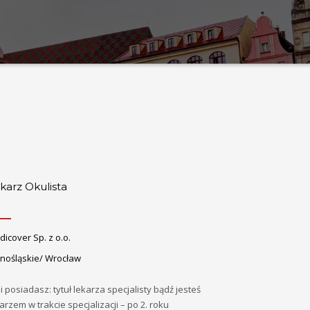
karz Okulista
icover Sp. z o.o.
lnośląskie/ Wrocław
li posiadasz: tytuł lekarza specjalisty bądź jesteś
arzem w trakcie specjalizacji – po 2. roku