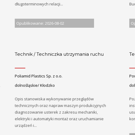
długoterminowych relacji...
Bud
Opublikowane: 2026-08-02
Op
Technik / Techniczka utrzymania ruchu
Te
Poliamid Plastics Sp. z o.o.
Po
,
dolnośląskie/ Kłodzko
do
Opis stanowiska wykonywanie przeglądów
Poz
technicznych oraz napraw maszyn produkcyjnych
ins
diagnozowanie usterek z zakresu mechaniki,
us
elektryki i automatyki montaż oraz uruchamianie
kon
urządzeń i...