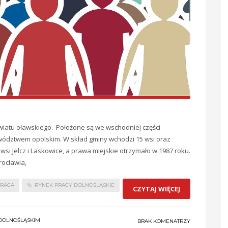
wiatu oławskiego. Położone są we wschodniej części
ództwem opolskim. W skład gminy wchodzi 15 wsi oraz
wsi Jelcz i Laskowice, a prawa miejskie otrzymało w 1987 roku.
rocławia,
RACA
RYNEK PRACY DOLNOŚLĄSKIE
CZYTAJ WIĘCEJ
DOLNOŚLĄSKIM
BRAK KOMENATRZY