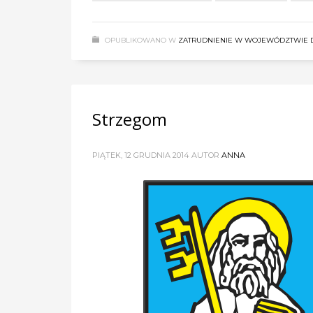
OPUBLIKOWANO W
ZATRUDNIENIE W WOJEWÓDZTWIE 
Strzegom
PIĄTEK, 12 GRUDNIA 2014
AUTOR
ANNA