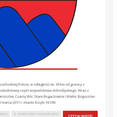
chodniej Polsce, w odległości ok. 30 km od granicy z
 południowej części województwa dolnośląskiego. Wraz z
ieroszów, Czarny Bór, Stare Bogaczowice i Walim, Boguszów-
marca 2011 r. miasto liczyło 16 590
RACA
RYNEK PRACY DOLNOŚLĄSKIE
CZYTAJ WIĘCEJ