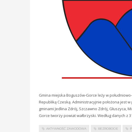
Gmina miejska Boguszów-Gorce leży w południowo-za
Republiką Czeską. Administracyjnie położona jest w
gminami Jedlina Zdrój, Szczawno Zdrój, Głuszyca, M
Gorce tworzy powiat wałbrzyski. Według danych z 31 
AKTYWNOŚĆ ZAWODOWA
BEZROBOCIE
P