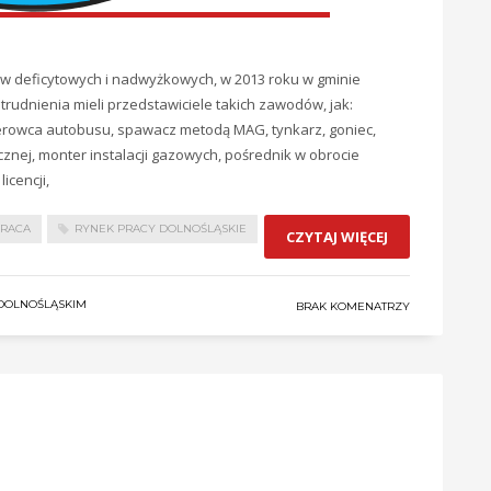
 deficytowych i nadwyżkowych, w 2013 roku w gminie
udnienia mieli przedstawiciele takich zawodów, jak:
erowca autobusu, spawacz metodą MAG, tynkarz, goniec,
ej, monter instalacji gazowych, pośrednik w obrocie
icencji,
RACA
RYNEK PRACY DOLNOŚLĄSKIE
CZYTAJ WIĘCEJ
DOLNOŚLĄSKIM
BRAK KOMENATRZY