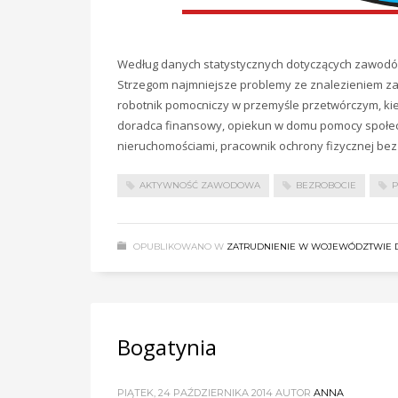
Według danych statystycznych dotyczących zawodów
Strzegom najmniejsze problemy ze znalezieniem zatr
robotnik pomocniczy w przemyśle przetwórczym, ki
doradca finansowy, opiekun w domu pomocy społeczn
nieruchomościami, pracownik ochrony fizycznej bez l
AKTYWNOŚĆ ZAWODOWA
BEZROBOCIE
P
OPUBLIKOWANO W
ZATRUDNIENIE W WOJEWÓDZTWIE 
Bogatynia
PIĄTEK, 24 PAŹDZIERNIKA 2014
AUTOR
ANNA